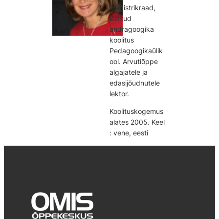
Magistrikraad,
läbitud
andragoogika
koolitus
Pedagoogikaülik
ool. Arvutiõppe
algajatele ja
edasijõudnutele
lektor.
Koolituskogemus
alates 2005. Keel
: vene, eesti