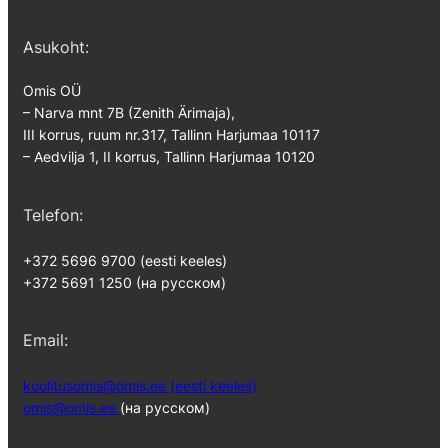
Asukoht:
Omis OÜ
– Narva mnt 7B (Zenith Ärimaja),
III korrus, ruum nr.317, Tallinn Harjumaa 10117
– Aedvilja 1, II korrus, Tallinn Harjumaa 10120
Telefon:
+372 5696 9700 (eesti keeles)
+372 5691 1250 (на русском)
Email:
koolitusomis@omis.ee (eesti keeles)
omis@omis.ee
(на русском)