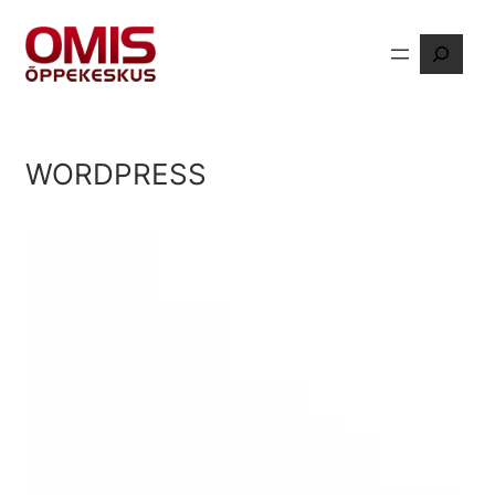
Liigu
Otsi
sisu
juurde
WORDPRESS