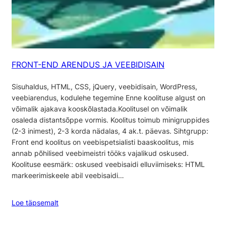
FRONT-END ARENDUS JA VEEBIDISAIN
Sisuhaldus, HTML, CSS, jQuery, veebidisain, WordPress,
veebiarendus, kodulehe tegemine Enne koolituse algust on
võimalik ajakava kooskõlastada.Koolitusel on võimalik
osaleda distantsõppe vormis. Koolitus toimub minigruppides
(2-3 inimest), 2-3 korda nädalas, 4 ak.t. päevas. Sihtgrupp:
Front end koolitus on veebispetsialisti baaskoolitus, mis
annab põhilised veebimeistri tööks vajalikud oskused.
Koolituse eesmärk: oskused veebisaidi elluviimiseks: HTML
markeerimiskeele abil veebisaidi…
Loe täpsemalt